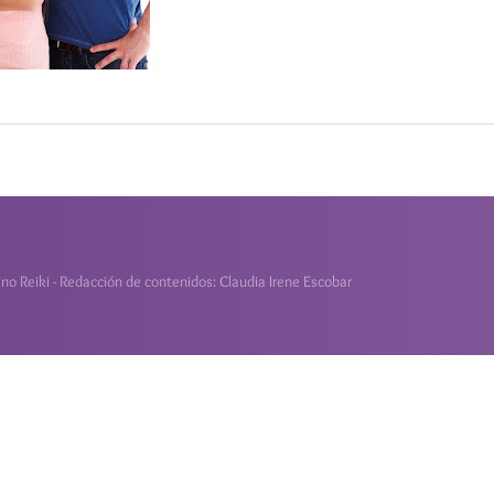
o Reiki - Redacción de contenidos: Claudia Irene Escobar