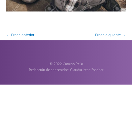
←
Frase anterior
Frase siguiente
→
© 2022 Camino Reiki
Redacción de contenidos: Claudia Irene Escobar