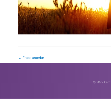
←
Frase anterior
© 2022 Camin