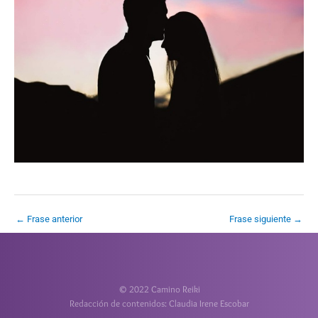
←
Frase anterior
Frase siguiente
→
© 2022 Camino Reiki
Redacción de contenidos: Claudia Irene Escobar