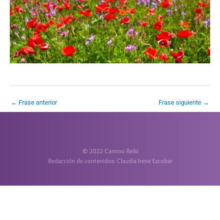
←
Frase anterior
Frase siguiente
→
© 2022 Camino Reiki
Redacción de contenidos: Claudia Irene Escobar