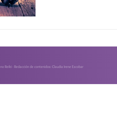
o Reiki - Redacción de contenidos: Claudia Irene Escobar