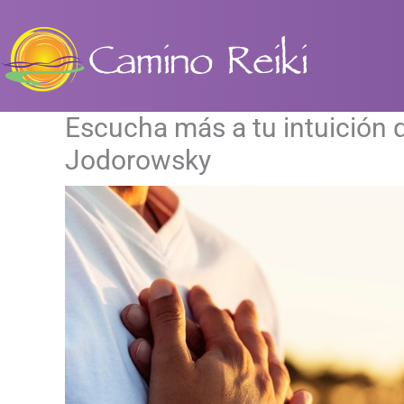
Ir
al
contenido
Escucha más a tu intuición qu
Jodorowsky