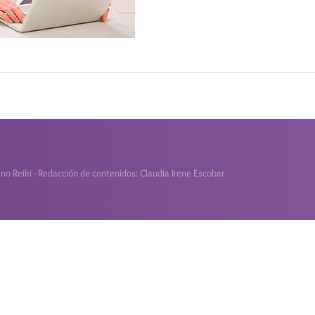
o Reiki - Redacción de contenidos: Claudia Irene Escobar