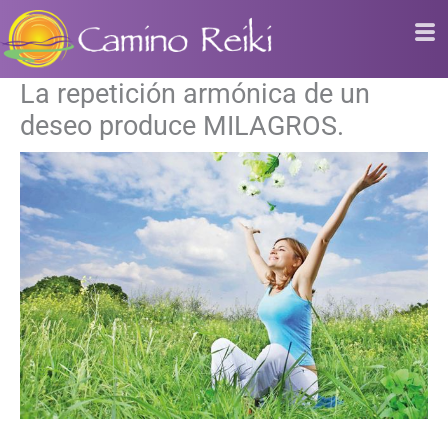
Ir
al
contenido
La repetición armónica de un
deseo produce MILAGROS.