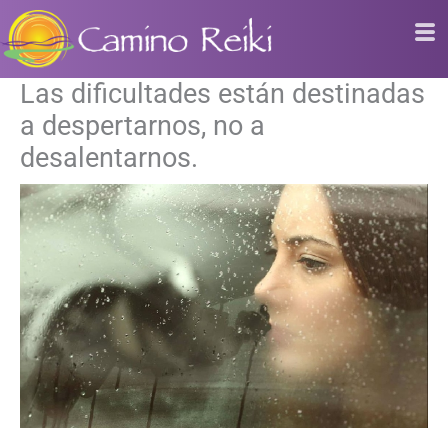
Ir
al
contenido
Las dificultades están destinadas
a despertarnos, no a
desalentarnos.