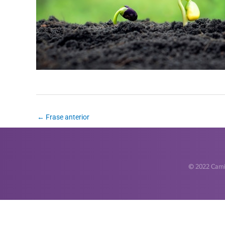
←
Frase anterior
© 2022 Camin