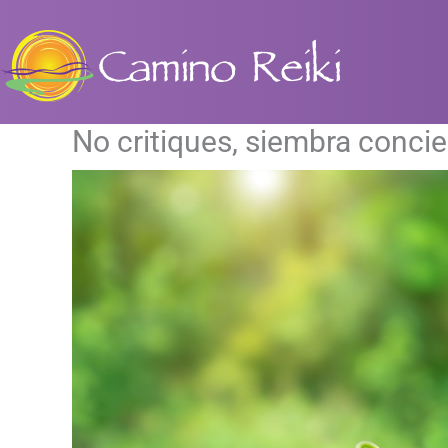
Ir
al
contenido
No critiques, siembra concie