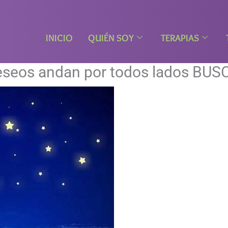
INICIO
QUIÉN SOY
TERAPIAS
 deseos andan por todos lados B