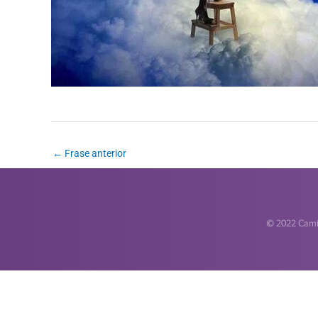
←
Frase anterior
© 2022 Camin