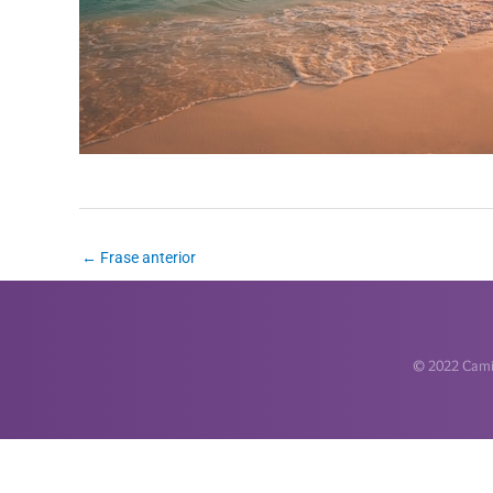
←
Frase anterior
© 2022 Camin