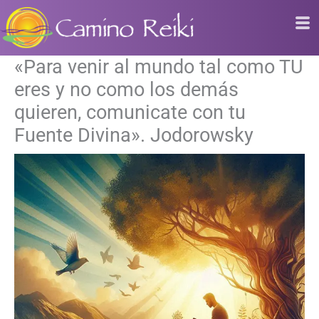
Ir
al
contenido
«Para venir al mundo tal como TU
eres y no como los demás
quieren, comunicate con tu
Fuente Divina». Jodorowsky