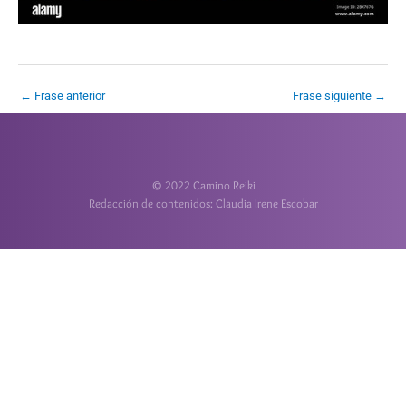
←
Frase anterior
Frase siguiente
→
© 2022 Camino Reiki
Redacción de contenidos: Claudia Irene Escobar