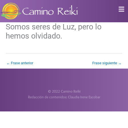
Ir
al
contenido
Somos seres de Luz, pero lo
hemos olvidado.
←
Frase anterior
Frase siguiente
→
© 2022 Camino Reiki
Redacción de contenidos: Claudia Irene Escobar