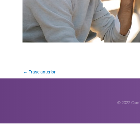
←
Frase anterior
© 2022 Camin