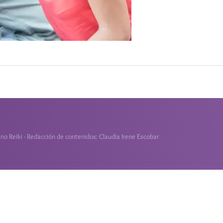
o Reiki - Redacción de contenidos: Claudia Irene Escobar