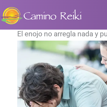
Ir
al
contenido
El enojo no arregla nada y p