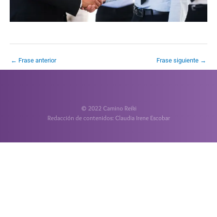
←
Frase anterior
Frase siguiente
→
© 2022 Camino Reiki
Redacción de contenidos: Claudia Irene Escobar