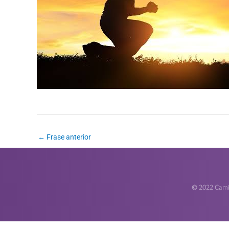
←
Frase anterior
© 2022 Camin